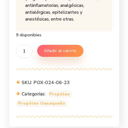
antiinflamatorias, analgésicas,
antialérgicas, epitelizantes y
anestésicas, entre otras.
9 disponibles
Propoleo
Añadir al carrito
Oaxaqueño
-
Eucalípto
cantidad
SKU:
POX-024-06-23
Categorías:
Propóleo
Propóleo Oaxaqueño