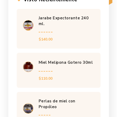
Jarabe Expectorante 240
ml.
$
140.00
Miel Melipona Gotero 30ml
$
110.00
Perlas de miel con
Propóleo