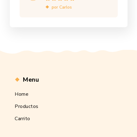
Valorado en
5
por Carlos
de 5
Menu
Home
Productos
Carrito