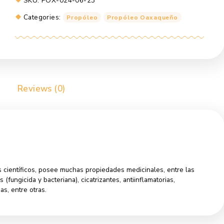
Propoleo
Add to cart
Oaxaqueño
-
Eucalípto
quantity
SKU:
POX-024-06-23
Categories:
Propóleo
Propóleo Oax
rmation
Reviews (0)