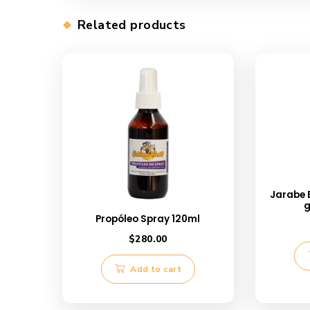
Description
Propóleo Oaxaqueño – Con Eucalípto
El propóleo, según han demostrado vari
que se le reconocen: poderoso antiviral, a
analgésicas, antialérgicas, epitelizantes 
Related products