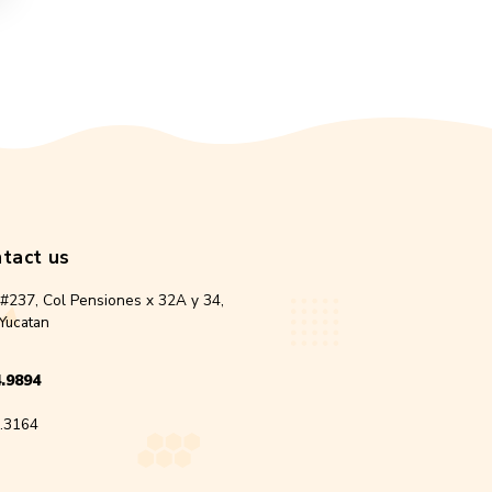
 Spray 40ml
40.00
d to cart