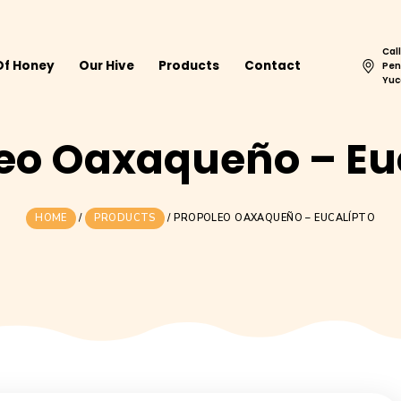
Home
Of Honey
Our Hive
Products
Cont
poleo Oaxaqueño
HOME
/
PRODUCTS
/
PROPOLEO OAXAQU