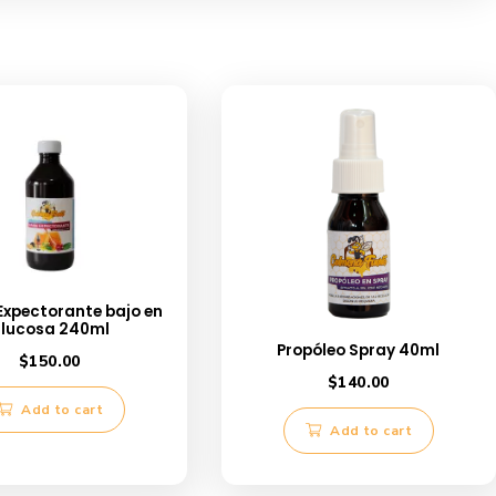
os estudios científicos, posee muchas propiedades medicinale
ntibióticas (fungicida y bacteriana), cicatrizantes, antiinflama
y anestésicas, entre otras.