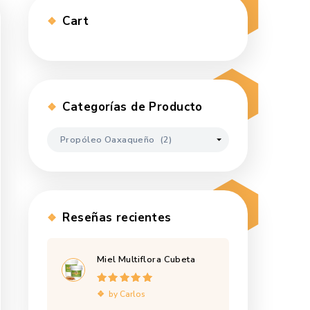
Cart
Categorías de Pr
s estudios
edicinales,
ntiviral,
rizantes,
as,