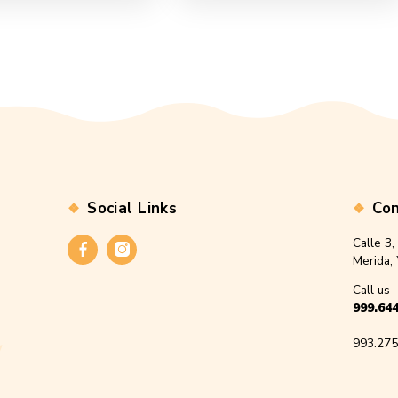
Jarabe Expectorante bajo en
glucosa 240ml
Propóleo
$
150.00
$
1
Add to cart
Ad