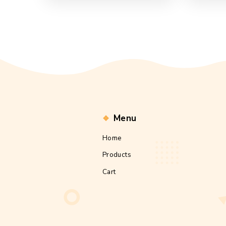
Propóleo Spray 120ml
$
280.00
Add to cart