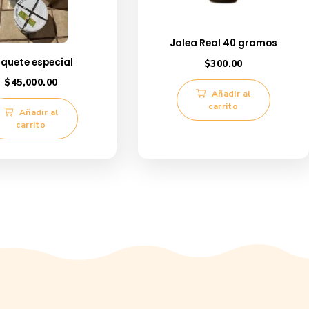
Jalea Re
Paquete especial
$
3
$
45,000.00
A
c
Añadir al