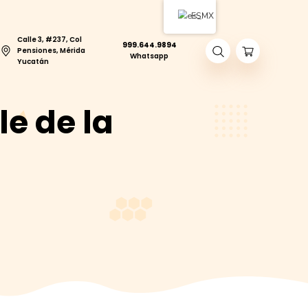
Calle 3, #237, Col
999.644.98
Contacto
Pensiones, Mérida
Whatsapp
Yucatán
 mangle de la
E MANGLE DE LA COSTA