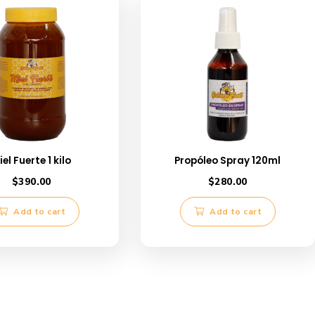
ropóleo Spray 120ml
Propóleo Spray 40ml
July, 2023
1 July, 2023
imilar post
Similar post