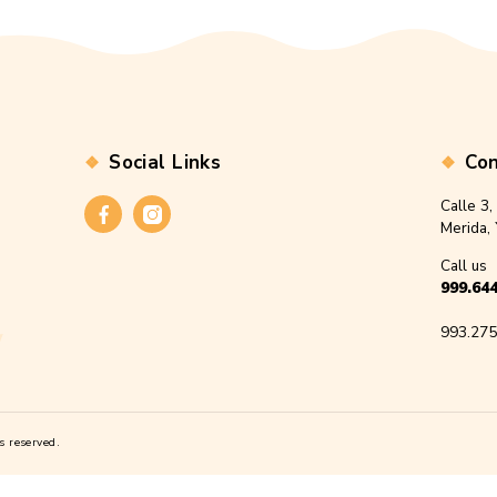
Miel Fuerte 1 kilo
Propóleo
$
390.00
$
2
Add to cart
Ad