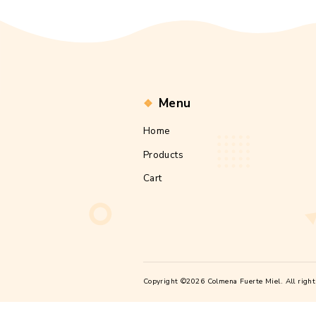
Propoleo Oaxaqueño –
Eucalípto
$
160.00
Add to cart