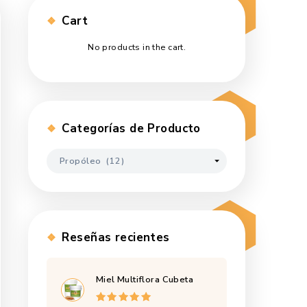
Cart
No products in the 
alud que no
nvernales.
, además de
Categorías de Pr
 a combatir
 combate
 y colitis,