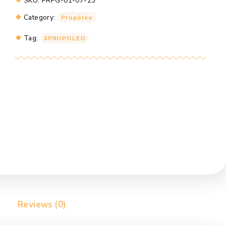
Propóleo
Add to cart
Gotas
40ml
quantity
SKU:
PRPG-01-07-23
Category:
Propóleo
Tag:
PROPOLEO