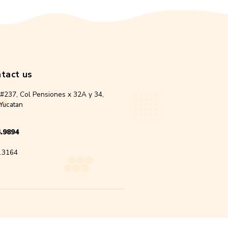
 Spray 120ml
80.00
d to cart