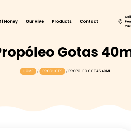
Home
Of Honey
Our Hive
Products
Cont
Propóleo Got
HOME
/
PRODUCTS
/
PROPÓLEO G