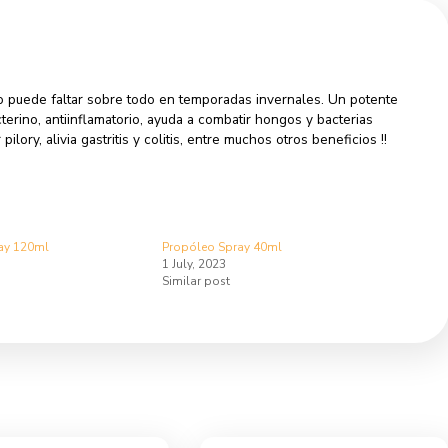
rmation
Reviews (0)
salud que no puede faltar sobre todo en temporadas invernal
e ser antibacterino, antiinflamatorio, ayuda a combatir hongos y
cobacter pilory, alivia gastritis y colitis, entre muchos otros 