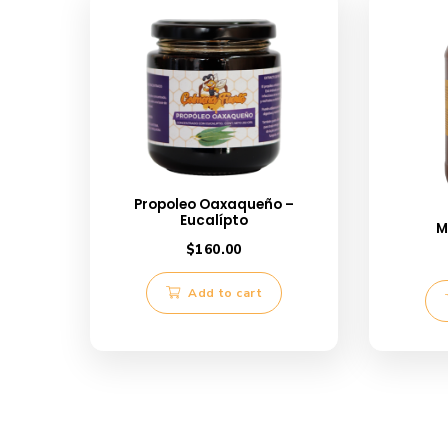
Related
Propóleo Spray 60ml
P
1 July, 2023
1 
Similar post
S
Related products