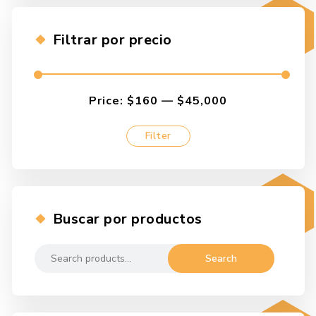
Filtrar por precio
Price:
$160
—
$45,000
Filter
Min
Max
price
price
Buscar por productos
Search
Search
for: