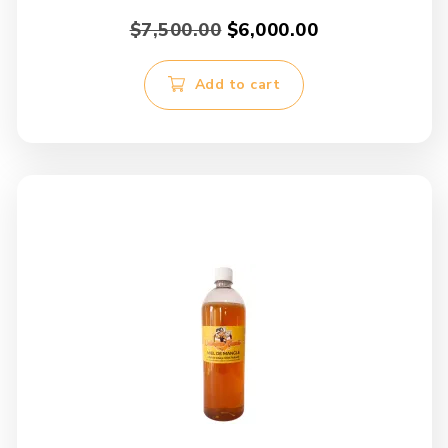
Original
Current
$
7,500.00
$
6,000.00
price
price
was:
is:
Add to cart
$7,500.00.
$6,000.00.