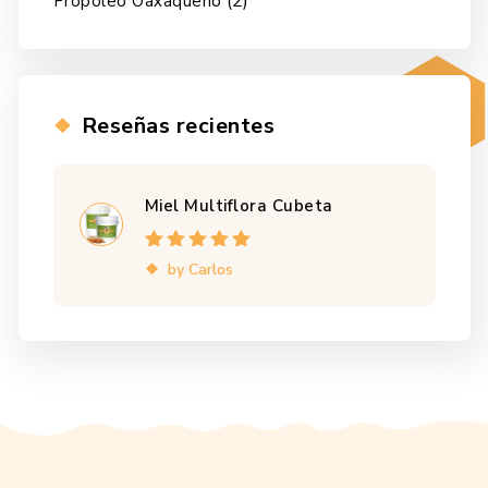
(2)
Propóleo Oaxaqueño
Reseñas recientes
Miel Multiflora Cubeta
Rated
5
out of
by Carlos
5