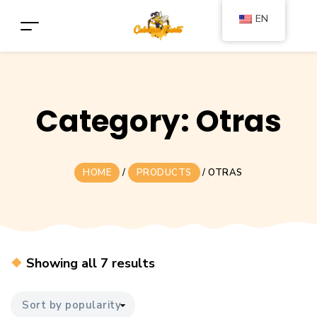
EN
Category:
Otras
HOME
/
PRODUCTS
/
OTRAS
Sorted
Showing all 7 results
by
popularity